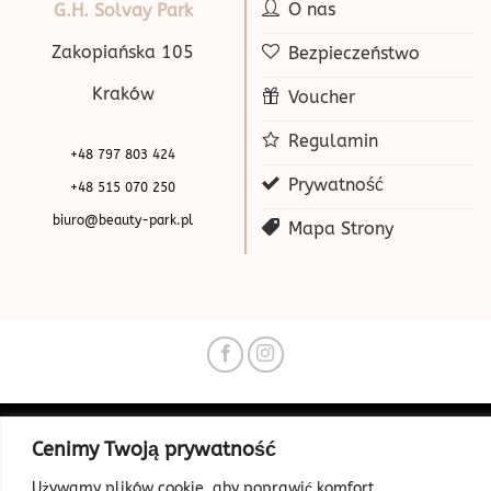
O nas
G.H. Solvay Park
Zakopiańska 105
Bezpieczeństwo
Kraków
Voucher
Regulamin
+48 797 803 424
Prywatność
+48 515 070 250
biuro@beauty-park.pl
Mapa Strony
© Copyright 2026 | Beauty Park
Cenimy Twoją prywatność
Web Design
Używamy plików cookie, aby poprawić komfort