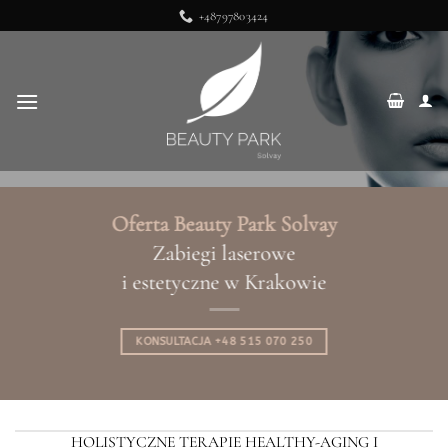
Przewiń
+48797803424
do
zawartości
Oferta Beauty Park Solvay
Zabiegi laserowe
i estetyczne w Krakowie
KONSULTACJA +48 515 070 250
HOLISTYCZNE TERAPIE HEALTHY-AGING I