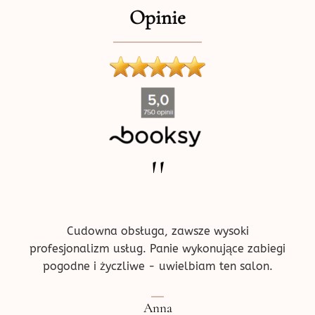
Opinie
''
ne w
Pr
!
prz
ce.
d
Cudowna obsługa, zawsze wysoki
profesjonalizm usług. Panie wykonujące zabiegi
pogodne i życzliwe - uwielbiam ten salon.
Ped
Anna