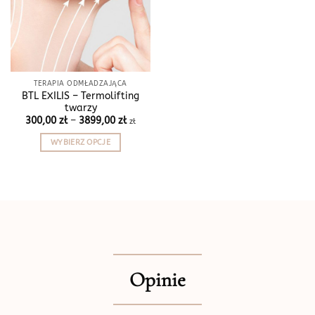
TERAPIA ODMŁADZAJĄCA
BTL EXILIS – Termolifting
twarzy
Zakres
300,00
zł
–
3899,00
zł
zł
cen:
od
WYBIERZ OPCJE
300,00 zł
do
Ten
3899,00 zł
produkt
ma
wiele
wariantów.
Opcje
można
wybrać
Opinie
na
stronie
produktu