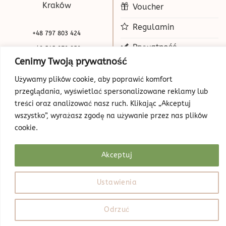
Kraków
Voucher
Regulamin
+48 797 803 424
Prywatność
+48 515 070 250
Cenimy Twoją prywatność
biuro@beauty-park.pl
Mapa Strony
Używamy plików cookie, aby poprawić komfort
przeglądania, wyświetlać spersonalizowane reklamy lub
treści oraz analizować nasz ruch. Klikając „Akceptuj
wszystko”, wyrażasz zgodę na używanie przez nas plików
cookie.
Akceptuj
© Copyright 2026 | Beauty Park
Web Design
Ustawienia
Odrzuć