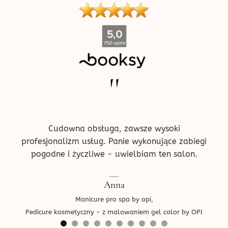
''
ne w
Pr
!
prz
ce.
d
Cudowna obsługa, zawsze wysoki
profesjonalizm usług. Panie wykonujące zabiegi
pogodne i życzliwe - uwielbiam ten salon.
Ped
Anna
Manicure pro spa by opi,
Pedicure kosmetyczny - z malowaniem gel color by OPI