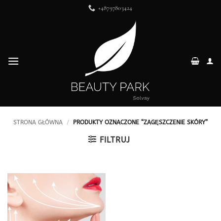
Przewiń
+48797803424
do
zawartości
STRONA GŁÓWNA
/
PRODUKTY OZNACZONE “ZAGĘSZCZENIE SKÓRY”
FILTRUJ