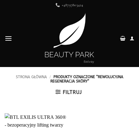
Przewiń
+48797803424
do
zawartości
STRONA GŁÓWNA
/
PRODUKTY OZNACZONE “REWOLUCYJNA
REGENERACJA SKÓRY”
FILTRUJ