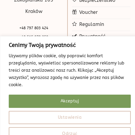
Bezpieczeństwo
Kraków
Voucher
Regulamin
+48 797 803 424
Prywatność
+48 515 070 250
Cenimy Twoją prywatność
biuro@beauty-park.pl
Mapa Strony
Używamy plików cookie, aby poprawić komfort
przeglądania, wyświetlać spersonalizowane reklamy lub
treści oraz analizować nasz ruch. Klikając „Akceptuj
wszystko”, wyrażasz zgodę na używanie przez nas plików
cookie.
Akceptuj
© Copyright 2026 | Beauty Park
Web Design
Ustawienia
Odrzuć