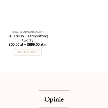
TERAPIA ODMŁADZAJĄCA
BTL EXILIS – Termolifting
twarzy
Zakres
300,00
zł
–
3899,00
zł
zł
cen:
od
WYBIERZ OPCJE
300,00 zł
do
Ten
3899,00 zł
produkt
ma
wiele
wariantów.
Opcje
można
wybrać
Opinie
na
stronie