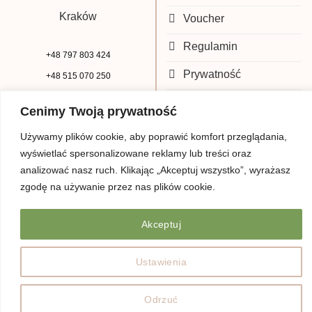
Kraków
Voucher
Regulamin
+48 797 803 424
Prywatność
+48 515 070 250
biuro@beauty-park.pl
Mapa Strony
Cenimy Twoją prywatność
Używamy plików cookie, aby poprawić komfort przeglądania,
wyświetlać spersonalizowane reklamy lub treści oraz
analizować nasz ruch. Klikając „Akceptuj wszystko”, wyrażasz
zgodę na używanie przez nas plików cookie.
Akceptuj
© Copyright 2026 | Beauty Park
Web Design
Ustawienia
Odrzuć