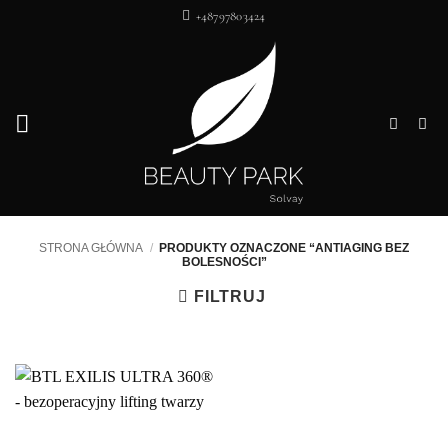
Przewiń
+48797803424
do
zawartości
STRONA GŁÓWNA
/
PRODUKTY OZNACZONE “ANTIAGING BEZ
BOLESNOŚCI”
FILTRUJ