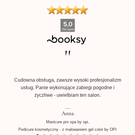
produktu
''
e w
ecam
prz
!!!
dbał
Cudowna obsługa, zawsze wysoki profesjonalizm
usług. Panie wykonujące zabiegi pogodne i
życzliwe - uwielbiam ten salon.
Pe
Anna
Manicure pro spa by opi,
Pedicure kosmetyczny - z malowaniem gel color by OPI