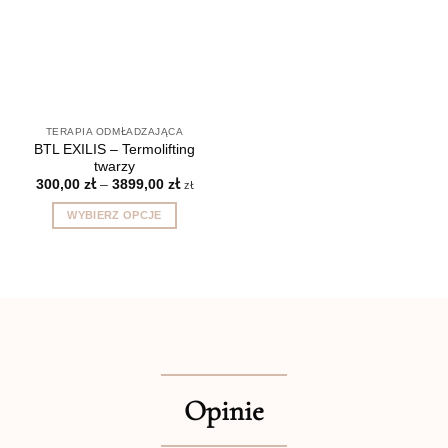
TERAPIA ODMŁADZAJĄCA
BTL EXILIS – Termolifting
twarzy
Zakres
300,00
zł
–
3899,00
zł
zł
cen:
od
WYBIERZ OPCJE
300,00 zł
do
Ten
3899,00 zł
produkt
ma
wiele
wariantów.
Opcje
można
wybrać
Opinie
na
stronie