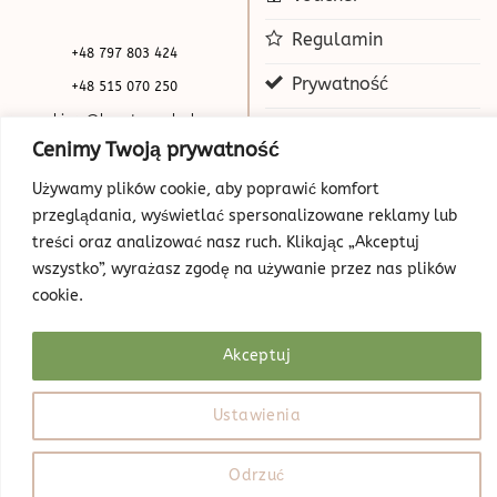
Regulamin
+48 797 803 424
Prywatność
+48 515 070 250
biuro@beauty-park.pl
Mapa Strony
Cenimy Twoją prywatność
Używamy plików cookie, aby poprawić komfort
przeglądania, wyświetlać spersonalizowane reklamy lub
treści oraz analizować nasz ruch. Klikając „Akceptuj
wszystko”, wyrażasz zgodę na używanie przez nas plików
cookie.
© Copyright 2026 | Beauty Park
Web Design
Akceptuj
Ustawienia
Odrzuć