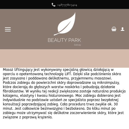
Przewiń
+48797803424
do
zawartości
Masaż liftingujący jest wykonywany specjalną głowicą działającą w
oparciu o opatentowaną technologię LIFT. Dzięki sile podciśnienia skóra
jest zasysana i poddawana delikatnemu, przyjemnemu masażowi.
Podczas zabiegu do powierzchni skóry doprowadzane są mikroimpulsy,
które docierają do głębszych warstw naskórka i pobudzają działanie
fibroblastów. W wyniku tej reakcji zwiększona zostaje naturalna produkcja
kolagenu, elastyny i kwasu hialuronowego. Moc zabiegu dobierana jest
indywidualnie na podstawie ustaleń ze specjalista poprzez bezpłatnej
konsultacji poprzedzającej zabieg. Cała procedura trwa zwykle ok. 30
minut. Jest całkowicie bezinwazyjna i bezbolesna. Do kilku minut po
zabiegu może utrzymywać się delikatne zaczerwienienie skóry, które jest
związane z poprawą krążenia.