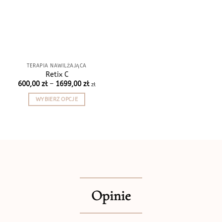
TERAPIA NAWILŻAJĄCA
Retix C
Zakres
600,00
zł
–
1699,00
zł
zł
cen:
od
WYBIERZ OPCJE
600,00 zł
do
Ten
1699,00 zł
produkt
ma
wiele
wariantów.
Opcje
można
wybrać
Opinie
na
stronie
produktu