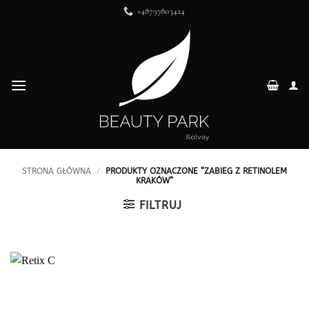
Przewiń
+48797803424
do
zawartości
STRONA GŁÓWNA
/
PRODUKTY OZNACZONE “ZABIEG Z RETINOLEM
KRAKÓW”
FILTRUJ