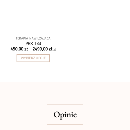
TERAPIA NAWILŻAJĄCA
PRX T33
Zakres
450,00
zł
–
2499,00
zł
zł
cen:
od
WYBIERZ OPCJE
450,00 zł
do
Ten
2499,00 zł
produkt
ma
wiele
wariantów.
Opcje
można
wybrać
Opinie
na
stronie
produktu