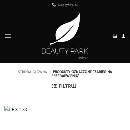
Przewiń
+48797803424
do
zawartości
STRONA GŁÓWNA
/
PRODUKTY OZNACZONE “ZABIEG NA
PRZEBARWIENIA”
FILTRUJ