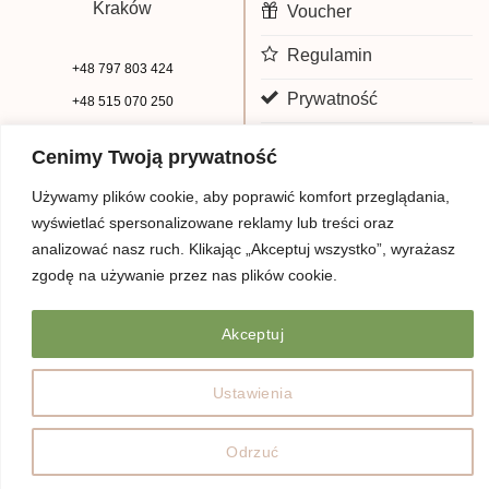
Kraków
Voucher
Regulamin
+48 797 803 424
Prywatność
+48 515 070 250
biuro@beauty-park.pl
Mapa Strony
Cenimy Twoją prywatność
Używamy plików cookie, aby poprawić komfort przeglądania,
wyświetlać spersonalizowane reklamy lub treści oraz
analizować nasz ruch. Klikając „Akceptuj wszystko”, wyrażasz
zgodę na używanie przez nas plików cookie.
Akceptuj
© Copyright 2026 | Beauty Park
Web Design
Ustawienia
Odrzuć