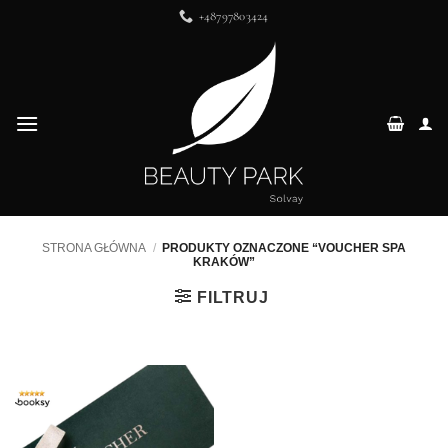
Przewiń
+48797803424
do
zawartości
STRONA GŁÓWNA
/
PRODUKTY OZNACZONE “VOUCHER SPA
KRAKÓW”
FILTRUJ