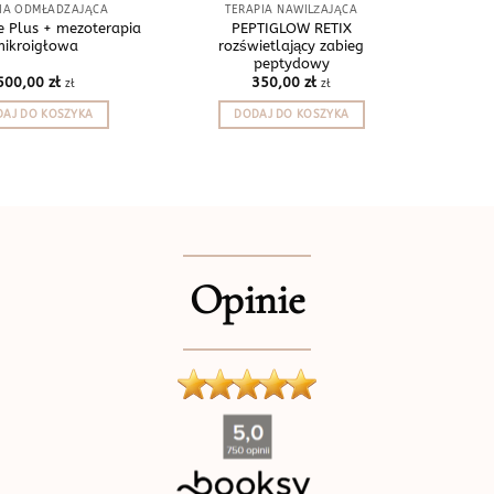
IA ODMŁADZAJĄCA
TERAPIA NAWILŻAJĄCA
ye Plus + mezoterapia
PEPTIGLOW RETIX
mikroigłowa
rozświetlający zabieg
peptydowy
500,00
zł
350,00
zł
zł
zł
AJ DO KOSZYKA
DODAJ DO KOSZYKA
Opinie