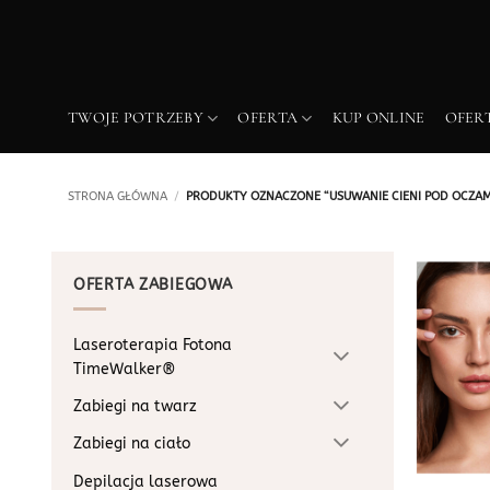
Przewiń
do
zawartości
TWOJE POTRZEBY
OFERTA
KUP ONLINE
OFER
STRONA GŁÓWNA
/
PRODUKTY OZNACZONE “USUWANIE CIENI POD OCZAM
OFERTA ZABIEGOWA
Laseroterapia Fotona
TimeWalker®
Zabiegi na twarz
Zabiegi na ciało
Depilacja laserowa