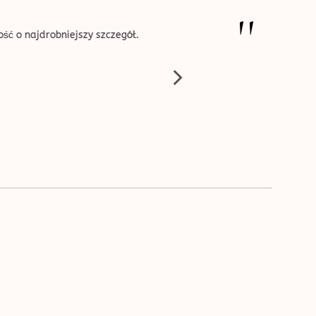
''
ść o najdrobniejszy szczegół.
Zabiegi fantastyczne, profesjonalni
- pełn
Endermo