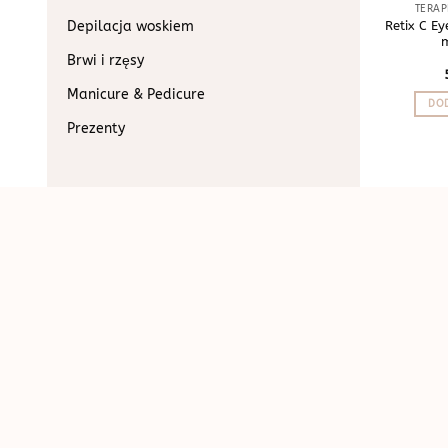
TERAP
Depilacja woskiem
Retix C E
Brwi i rzęsy
Manicure & Pedicure
DOD
Prezenty