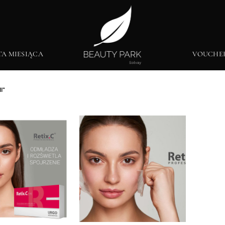
TA MIESIĄCA
VOUCHE
I”