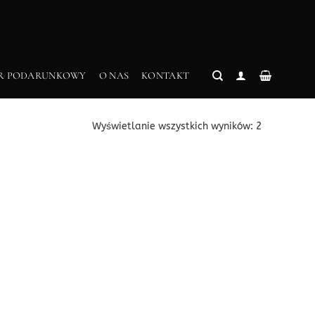
R PODARUNKOWY
O NAS
KONTAKT
Posortowa
Wyświetlanie wszystkich wyników: 2
według
ceny:
od
wysokiej
do
niskiej