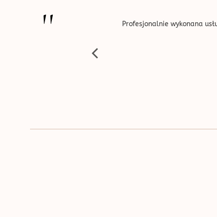
''
Profesjonalnie wykonana usłu
 i życzliwe - uwielbiam ten salon.