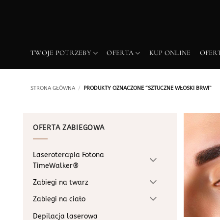
Przewiń
do
zawartości
TWOJE POTRZEBY
OFERTA
KUP ONLINE
OFER
STRONA GŁÓWNA
/
PRODUKTY OZNACZONE “SZTUCZNE WŁOSKI BRWI”
OFERTA ZABIEGOWA
Laseroterapia Fotona
TimeWalker®
Zabiegi na twarz
Zabiegi na ciało
Depilacja laserowa