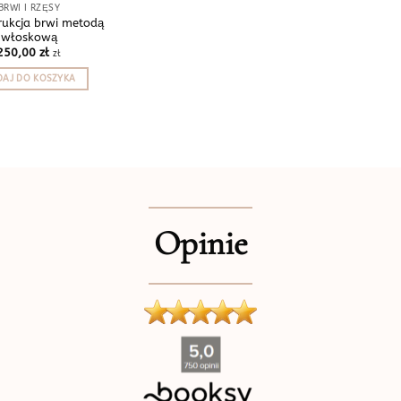
BRWI I RZĘSY
rukcja brwi metodą
włoskową
250,00
zł
zł
AJ DO KOSZYKA
Opinie