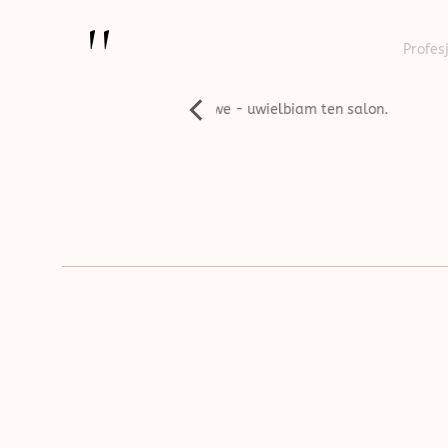
''
Profesjonalnie wykonana usł
e i życzliwe - uwielbiam ten salon.