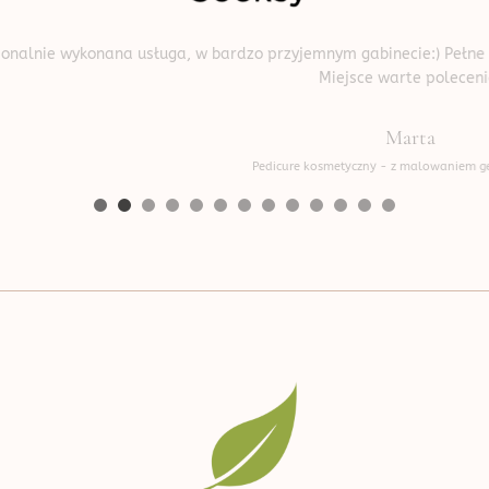
uga, w bardzo przyjemnym gabinecie:) Pełne zaangażowanie i dbało
Miejsce warte polecenia!
Marta
Pedicure kosmetyczny - z malowaniem gel color by OPI