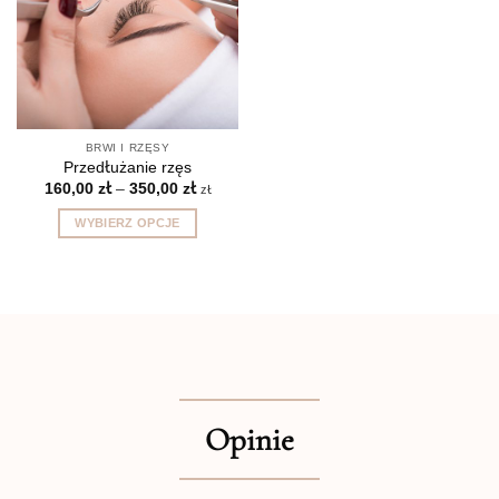
BRWI I RZĘSY
Przedłużanie rzęs
Zakres
160,00
zł
–
350,00
zł
zł
cen:
od
WYBIERZ OPCJE
160,00 zł
do
Ten
350,00 zł
produkt
ma
wiele
wariantów.
Opcje
można
wybrać
Opinie
na
stronie
produktu