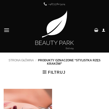
Przewiń
+48797803424
do
zawartości
STRONA GŁÓWNA
/
PRODUKTY OZNACZONE “STYLISTKA RZĘS
KRAKÓW”
FILTRUJ