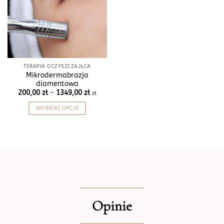
TERAPIA OCZYSZCZAJĄCA
Mikrodermabrazja
diamentowa
Zakres
200,00
zł
–
1349,00
zł
zł
cen:
od
WYBIERZ OPCJE
200,00 zł
do
Ten
1349,00 zł
produkt
ma
wiele
wariantów.
Opcje
można
wybrać
Opinie
na
stronie