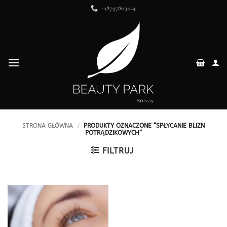
Przewiń
+48797803424
do
zawartości
STRONA GŁÓWNA
/
PRODUKTY OZNACZONE “SPŁYCANIE BLIZN
POTRĄDZIKOWYCH”
FILTRUJ