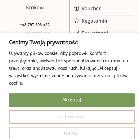
Kraków
Voucher
Regulamin
+48 797 803 424
Prywatność
+48 515 070 250
Cenimy Twoją prywatność
biuro@beauty-park.pl
Mapa Strony
Używamy plików cookie, aby poprawić komfort
przeglądania, wyświetlać spersonalizowane reklamy lub
treści oraz analizować nasz ruch. Klikając „Akceptuj
wszystko”, wyrażasz zgodę na używanie przez nas plików
cookie.
Akceptuj
© Copyright 2026 | Beauty Park
Web Design
Ustawienia
Odrzuć