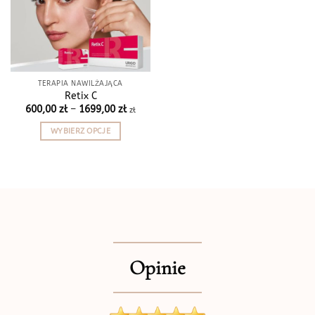
TERAPIA NAWILŻAJĄCA
Retix C
Zakres
600,00
zł
–
1699,00
zł
zł
cen:
od
WYBIERZ OPCJE
600,00 zł
do
Ten
1699,00 zł
produkt
ma
wiele
wariantów.
Opcje
można
wybrać
Opinie
na
stronie
produktu