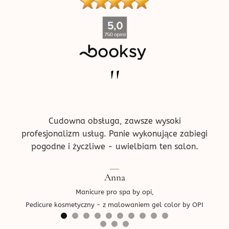
''
ne w
Pr
!
prz
ce.
d
Cudowna obsługa, zawsze wysoki
profesjonalizm usług. Panie wykonujące zabiegi
pogodne i życzliwe - uwielbiam ten salon.
Ped
Anna
Manicure pro spa by opi,
Pedicure kosmetyczny - z malowaniem gel color by OPI