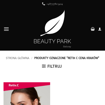
Przewiń
+48797803424
do
zawartości
STRONA GŁÓWNA
/
PRODUKTY OZNACZONE “RETIX C CENA KRAKÓW”
FILTRUJ