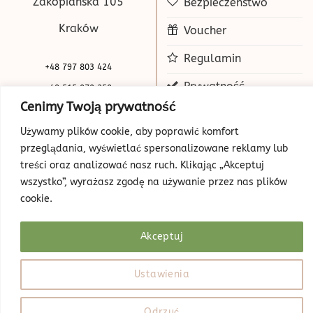
Zakopiańska 105
Bezpieczeństwo
Kraków
Voucher
Regulamin
+48 797 803 424
Prywatność
+48 515 070 250
Cenimy Twoją prywatność
biuro@beauty-park.pl
Mapa Strony
Używamy plików cookie, aby poprawić komfort
przeglądania, wyświetlać spersonalizowane reklamy lub
treści oraz analizować nasz ruch. Klikając „Akceptuj
wszystko”, wyrażasz zgodę na używanie przez nas plików
cookie.
Akceptuj
© Copyright 2026 | Beauty Park
Web Design
Ustawienia
Odrzuć