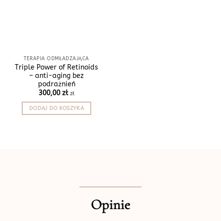
TERAPIA ODMŁADZAJĄCA
Triple Power of Retinoids
– anti-aging bez
podrażnień
300,00
zł
zł
DODAJ DO KOSZYKA
Opinie