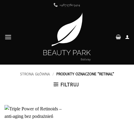
Przewiń
+48797803424
do
zawartości
STRONA GŁÓWNA
/
PRODUKTY OZNACZONE “RETINAL”
FILTRUJ