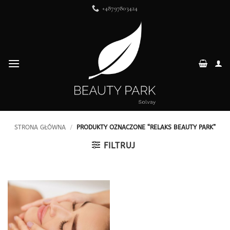
Przewiń
+48797803424
do
zawartości
STRONA GŁÓWNA
/
PRODUKTY OZNACZONE “RELAKS BEAUTY PARK”
FILTRUJ