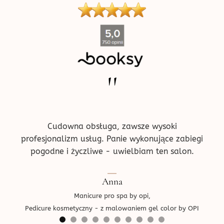
''
ne w
Pr
!
prz
ce.
d
Cudowna obsługa, zawsze wysoki
profesjonalizm usług. Panie wykonujące zabiegi
pogodne i życzliwe - uwielbiam ten salon.
Ped
Anna
Manicure pro spa by opi,
Pedicure kosmetyczny - z malowaniem gel color by OPI