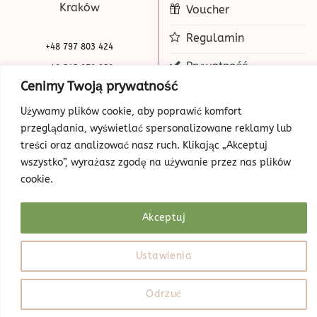
Kraków
Voucher
Regulamin
+48 797 803 424
Prywatność
+48 515 070 250
Cenimy Twoją prywatność
biuro@beauty-park.pl
Mapa Strony
Używamy plików cookie, aby poprawić komfort
przeglądania, wyświetlać spersonalizowane reklamy lub
treści oraz analizować nasz ruch. Klikając „Akceptuj
wszystko”, wyrażasz zgodę na używanie przez nas plików
cookie.
Akceptuj
© Copyright 2026 | Beauty Park
Web Design
Ustawienia
Odrzuć