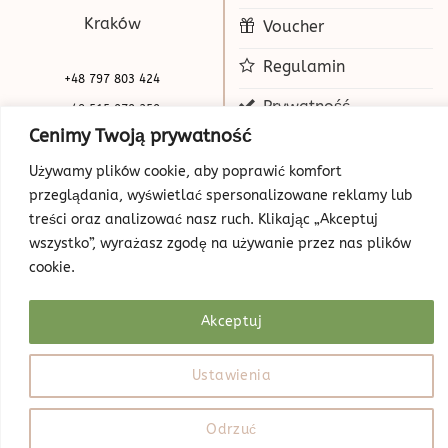
Kraków
Voucher
Regulamin
+48 797 803 424
Prywatność
+48 515 070 250
Cenimy Twoją prywatność
biuro@beauty-park.pl
Mapa Strony
Używamy plików cookie, aby poprawić komfort
przeglądania, wyświetlać spersonalizowane reklamy lub
treści oraz analizować nasz ruch. Klikając „Akceptuj
wszystko”, wyrażasz zgodę na używanie przez nas plików
cookie.
Akceptuj
© Copyright 2026 | Beauty Park
Web Design
Ustawienia
Odrzuć