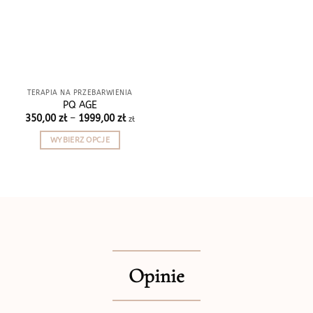
TERAPIA NA PRZEBARWIENIA
PQ AGE
Zakres
350,00
zł
–
1999,00
zł
zł
cen:
od
WYBIERZ OPCJE
350,00 zł
do
Ten
1999,00 zł
produkt
ma
wiele
wariantów.
Opcje
można
wybrać
Opinie
na
stronie
produktu