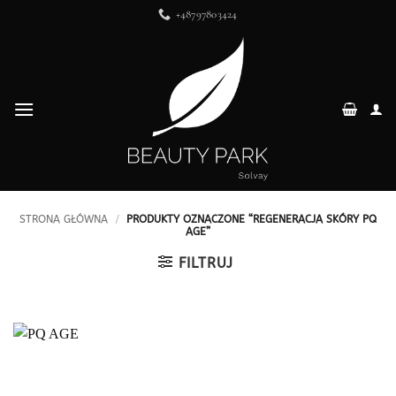
Przewiń
+48797803424
do
zawartości
STRONA GŁÓWNA
/
PRODUKTY OZNACZONE “REGENERACJA SKÓRY PQ
AGE”
FILTRUJ