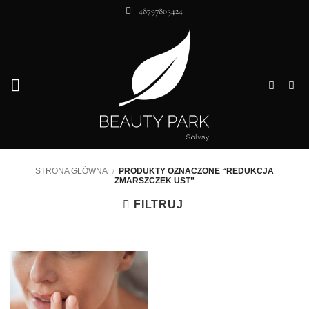
Przewiń
+48797803424
do
zawartości
STRONA GŁÓWNA
/
PRODUKTY OZNACZONE “REDUKCJA
ZMARSZCZEK UST”
FILTRUJ