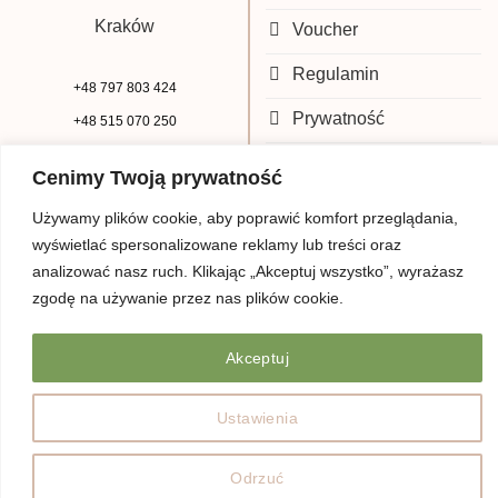
Kraków
Voucher
Regulamin
+48 797 803 424
Prywatność
+48 515 070 250
biuro@beauty-park.pl
Mapa Strony
Cenimy Twoją prywatność
Używamy plików cookie, aby poprawić komfort przeglądania,
wyświetlać spersonalizowane reklamy lub treści oraz
analizować nasz ruch. Klikając „Akceptuj wszystko”, wyrażasz
zgodę na używanie przez nas plików cookie.
Akceptuj
© Copyright 2026 | Beauty Park
Web Design
Ustawienia
Odrzuć