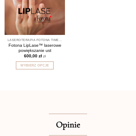
LASEROTERAPIA FOTONA TIMEWALKER®
Fotona LipLase™ laserowe
powiększanie ust
600,00
zł
zł
WYBIERZ OPCJE
Ten
produkt
ma
wiele
wariantów.
Opcje
można
wybrać
Opinie
na
stronie