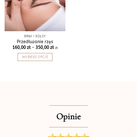
BRWI I RZĘSY
Przedłużanie rzęs
Zakres
160,00
zł
–
350,00
zł
zł
cen:
od
WYBIERZ OPCJE
160,00 zł
do
Ten
350,00 zł
produkt
ma
wiele
wariantów.
Opcje
można
wybrać
Opinie
na
stronie
produktu