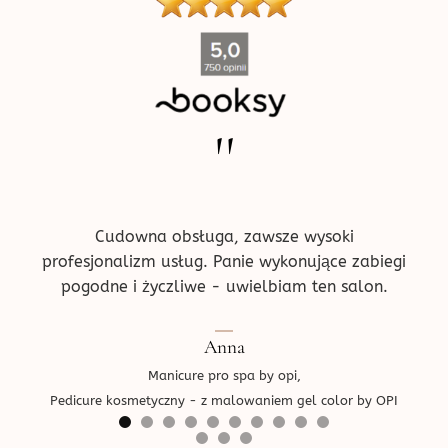
''
ne w
Pr
!
prz
ce.
d
Cudowna obsługa, zawsze wysoki
profesjonalizm usług. Panie wykonujące zabiegi
pogodne i życzliwe - uwielbiam ten salon.
Ped
Anna
Manicure pro spa by opi,
Pedicure kosmetyczny - z malowaniem gel color by OPI