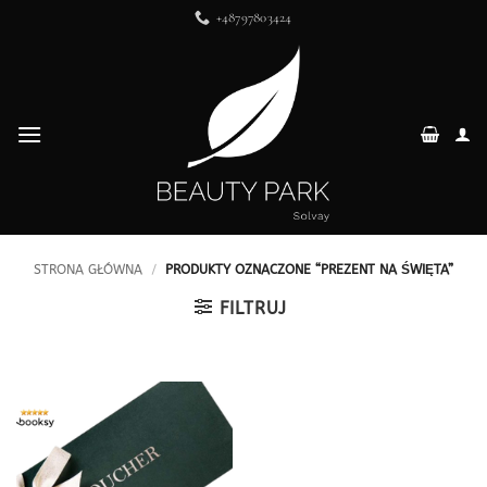
Przewiń
+48797803424
do
zawartości
STRONA GŁÓWNA
/
PRODUKTY OZNACZONE “PREZENT NA ŚWIĘTA”
FILTRUJ