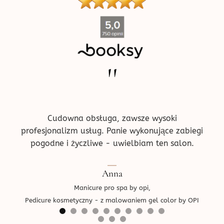
''
ne w
Pr
!
prz
ce.
d
Cudowna obsługa, zawsze wysoki
profesjonalizm usług. Panie wykonujące zabiegi
pogodne i życzliwe - uwielbiam ten salon.
Ped
Anna
Manicure pro spa by opi,
Pedicure kosmetyczny - z malowaniem gel color by OPI