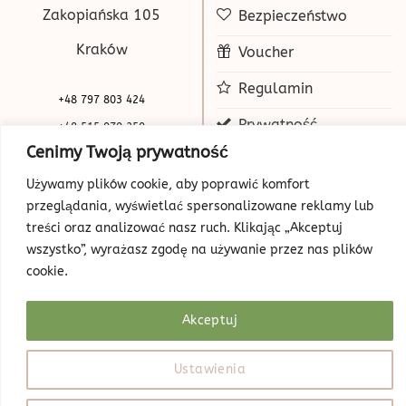
Zakopiańska 105
Bezpieczeństwo
Kraków
Voucher
Regulamin
+48 797 803 424
Prywatność
+48 515 070 250
Cenimy Twoją prywatność
biuro@beauty-park.pl
Mapa Strony
Używamy plików cookie, aby poprawić komfort
przeglądania, wyświetlać spersonalizowane reklamy lub
treści oraz analizować nasz ruch. Klikając „Akceptuj
wszystko”, wyrażasz zgodę na używanie przez nas plików
cookie.
Akceptuj
© Copyright 2026 | Beauty Park
Web Design
Ustawienia