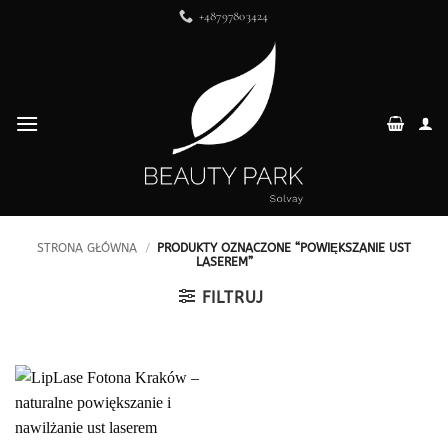
Przewiń
+48797803424
do
zawartości
STRONA GŁÓWNA
/
PRODUKTY OZNACZONE “POWIĘKSZANIE UST
LASEREM”
FILTRUJ