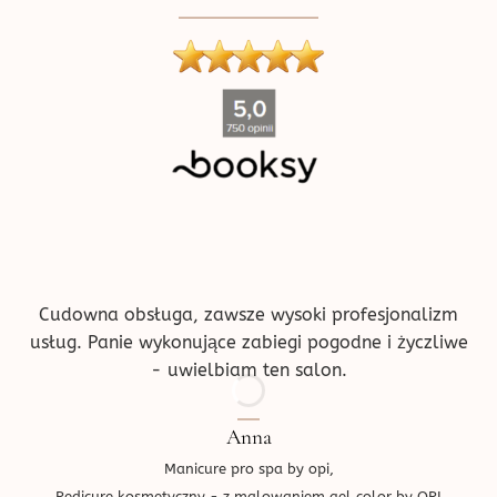
produktu
''
Cudowna obsługa, zawsze wysoki profesjonalizm
usług. Panie wykonujące zabiegi pogodne i życzliwe
- uwielbiam ten salon.
Anna
Manicure pro spa by opi,
Pedicure kosmetyczny - z malowaniem gel color by OPI