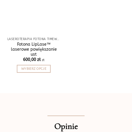
LASEROTERAPIA FOTONA TIMEWALKER®
Fotona LipLase™
laserowe powiększanie
ust
600,00
zł
zł
WYBIERZ OPCJE
Ten
produkt
ma
wiele
wariantów.
Opcje
można
wybrać
Opinie
na
stronie