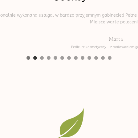
uga, w bardzo przyjemnym gabinecie:) Pełne zaangażowanie i dbało
Miejsce warte polecenia!
Marta
Pedicure kosmetyczny - z malowaniem gel color by OPI