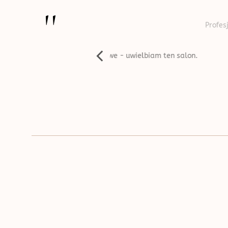
''
Profesjonalnie wykonana usł
e i życzliwe - uwielbiam ten salon.