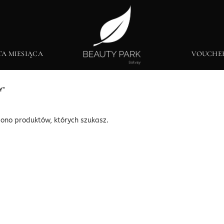
TA MIESIĄCA
VOUCHE
Y”
iono produktów, których szukasz.