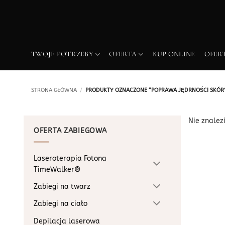
Przewiń
do
zawartości
TWOJE POTRZEBY
OFERTA
KUP ONLINE
OFER
STRONA GŁÓWNA
/
PRODUKTY OZNACZONE “POPRAWA JĘDRNOŚCI SKÓR
Nie znalez
OFERTA ZABIEGOWA
Laseroterapia Fotona
TimeWalker®
Zabiegi na twarz
Zabiegi na ciało
Depilacja laserowa