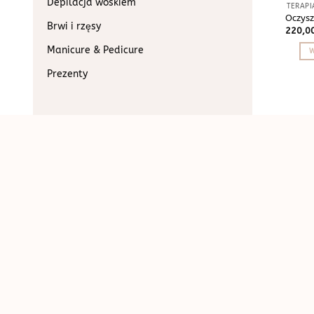
Depilacja woskiem
TERAP
Oczys
Brwi i rzęsy
220,0
Manicure & Pedicure
W
Prezenty