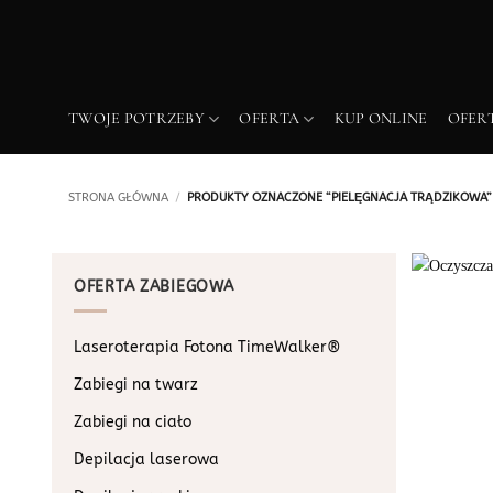
Przewiń
do
zawartości
TWOJE POTRZEBY
OFERTA
KUP ONLINE
OFER
STRONA GŁÓWNA
/
PRODUKTY OZNACZONE “PIELĘGNACJA TRĄDZIKOWA”
OFERTA ZABIEGOWA
Laseroterapia Fotona TimeWalker®
Zabiegi na twarz
Zabiegi na ciało
Depilacja laserowa