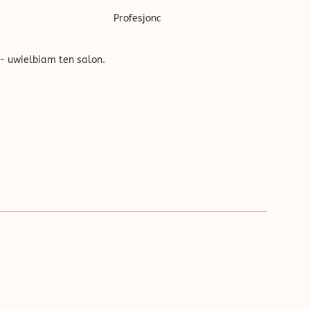
''
Profesjonalnie wykonana usługa, w bardzo
- uwielbiam ten salon.