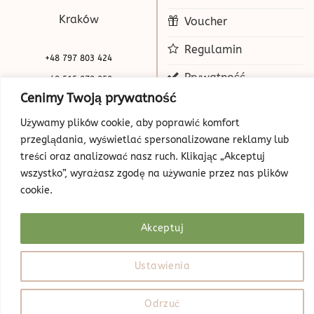
Kraków
Voucher
Regulamin
+48 797 803 424
Prywatność
+48 515 070 250
Cenimy Twoją prywatność
biuro@beauty-park.pl
Mapa Strony
Używamy plików cookie, aby poprawić komfort
przeglądania, wyświetlać spersonalizowane reklamy lub
treści oraz analizować nasz ruch. Klikając „Akceptuj
wszystko”, wyrażasz zgodę na używanie przez nas plików
cookie.
Akceptuj
© Copyright 2026 | Beauty Park
Web Design
Ustawienia
Odrzuć