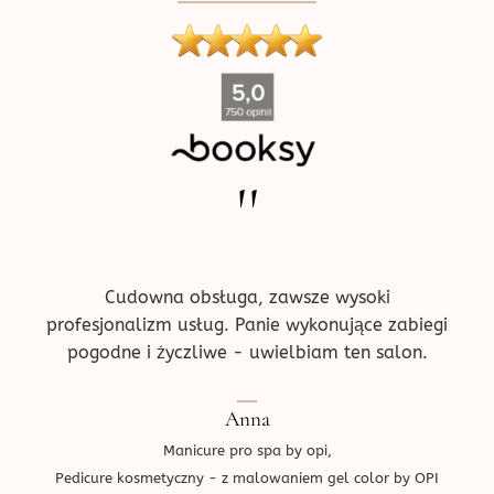
''
ne w
Pr
!
prz
ce.
d
Cudowna obsługa, zawsze wysoki
profesjonalizm usług. Panie wykonujące zabiegi
pogodne i życzliwe - uwielbiam ten salon.
Ped
Anna
Manicure pro spa by opi,
Pedicure kosmetyczny - z malowaniem gel color by OPI