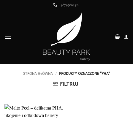
Przewiń
+48797803424
do
zawartości
STRONA GŁÓWNA
/
PRODUKTY OZNACZONE “PHA”
FILTRUJ