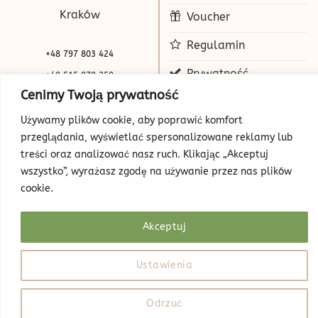
Kraków
Voucher
Regulamin
+48 797 803 424
Prywatność
+48 515 070 250
Cenimy Twoją prywatność
biuro@beauty-park.pl
Mapa Strony
Używamy plików cookie, aby poprawić komfort
przeglądania, wyświetlać spersonalizowane reklamy lub
treści oraz analizować nasz ruch. Klikając „Akceptuj
wszystko”, wyrażasz zgodę na używanie przez nas plików
cookie.
Akceptuj
© Copyright 2026 | Beauty Park
Web Design
Ustawienia
Odrzuć