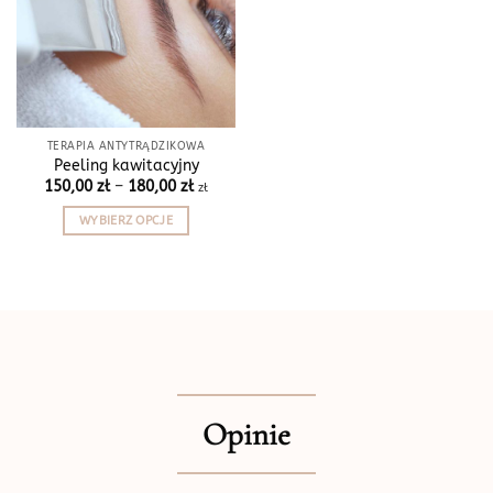
TERAPIA ANTYTRĄDZIKOWA
Peeling kawitacyjny
Zakres
150,00
zł
–
180,00
zł
zł
cen:
od
WYBIERZ OPCJE
150,00 zł
do
Ten
180,00 zł
produkt
ma
wiele
wariantów.
Opcje
można
wybrać
Opinie
na
stronie
produktu