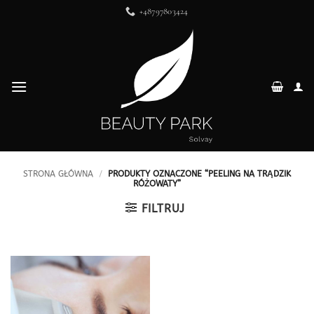
Przewiń
+48797803424
do
zawartości
STRONA GŁÓWNA
/
PRODUKTY OZNACZONE “PEELING NA TRĄDZIK
RÓŻOWATY”
FILTRUJ