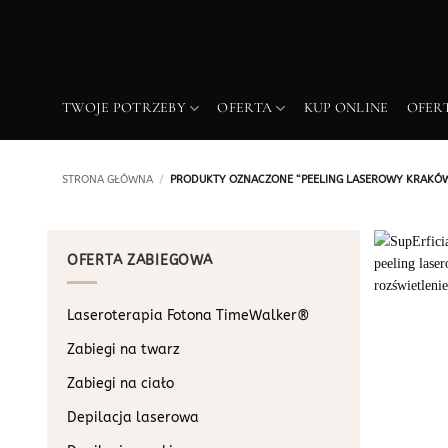
Przewiń
do
zawartości
TWOJE POTRZEBY
OFERTA
KUP ONLINE
OFER
STRONA GŁÓWNA
/
PRODUKTY OZNACZONE “PEELING LASEROWY KRAKÓ
OFERTA ZABIEGOWA
Laseroterapia Fotona TimeWalker®
Zabiegi na twarz
Zabiegi na ciało
Depilacja laserowa