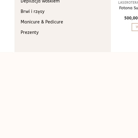
Depilacja woskiem
Fotona Su
Brwi i rzęsy
500,0
Manicure & Pedicure
W
Prezenty