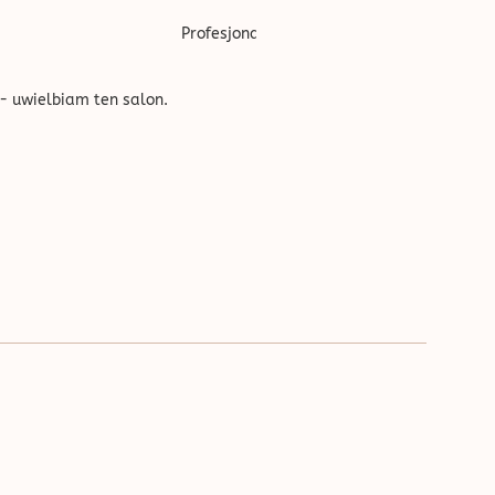
''
Profesjonalnie wykonana usługa, w bardzo
- uwielbiam ten salon.