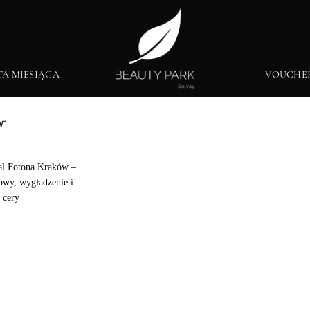
TA MIESIĄCA
VOUCHE
W”