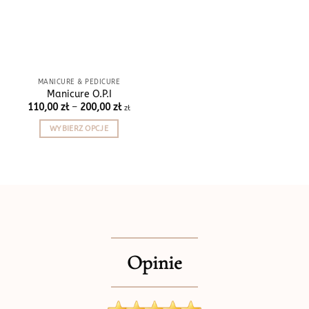
MANICURE & PEDICURE
Manicure O.P.I
Zakres
110,00
zł
–
200,00
zł
zł
cen:
od
WYBIERZ OPCJE
110,00 zł
do
Ten
200,00 zł
produkt
ma
wiele
wariantów.
Opcje
można
wybrać
Opinie
na
stronie
produktu