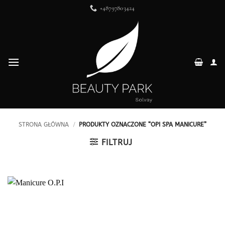
Przewiń
+48797803424
do
zawartości
STRONA GŁÓWNA
/
PRODUKTY OZNACZONE “OPI SPA MANICURE”
FILTRUJ