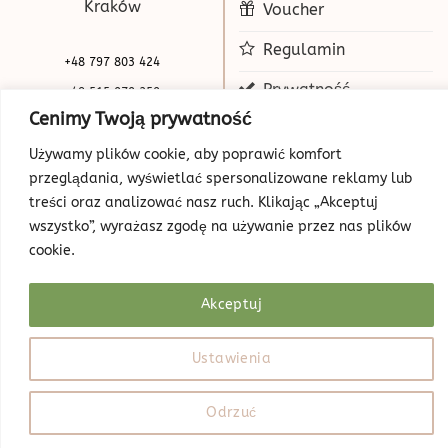
Kraków
Voucher
Regulamin
+48 797 803 424
Prywatność
+48 515 070 250
Cenimy Twoją prywatność
biuro@beauty-park.pl
Mapa Strony
Używamy plików cookie, aby poprawić komfort
przeglądania, wyświetlać spersonalizowane reklamy lub
treści oraz analizować nasz ruch. Klikając „Akceptuj
wszystko”, wyrażasz zgodę na używanie przez nas plików
cookie.
Akceptuj
© Copyright 2026 | Beauty Park
Web Design
Ustawienia
Odrzuć