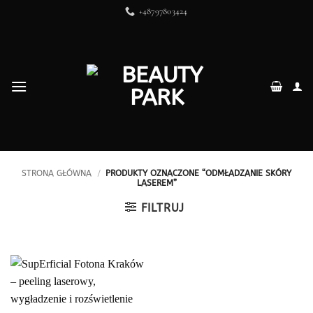
Przewiń
+48797803424
do
zawartości
STRONA GŁÓWNA
/
PRODUKTY OZNACZONE “ODMŁADZANIE SKÓRY
LASEREM”
FILTRUJ