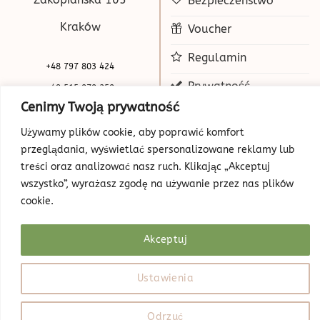
Bezpieczeństwo
Kraków
Voucher
Regulamin
+48 797 803 424
Prywatność
+48 515 070 250
Cenimy Twoją prywatność
biuro@beauty-park.pl
Mapa Strony
Używamy plików cookie, aby poprawić komfort
przeglądania, wyświetlać spersonalizowane reklamy lub
treści oraz analizować nasz ruch. Klikając „Akceptuj
wszystko”, wyrażasz zgodę na używanie przez nas plików
cookie.
Akceptuj
© Copyright 2026 | Beauty Park
Web Design
Ustawienia
Odrzuć