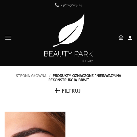
Przewiń
+48797803424
do
zawartości
STRONA GŁÓWNA
/
PRODUKTY OZNACZONE “NIEINWAZYJNA
REKONSTRUKCJA BRWI”
FILTRUJ