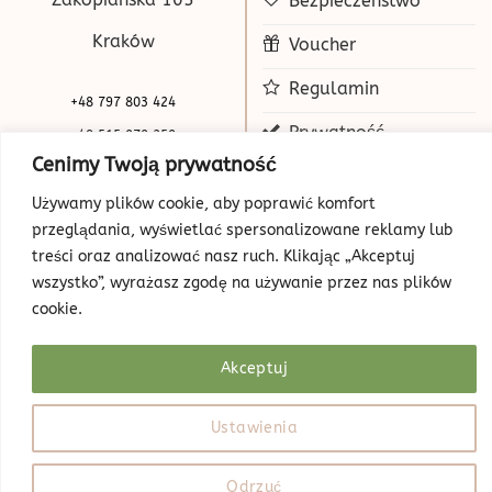
Bezpieczeństwo
Kraków
Voucher
Regulamin
+48 797 803 424
Prywatność
+48 515 070 250
Cenimy Twoją prywatność
biuro@beauty-park.pl
Mapa Strony
Używamy plików cookie, aby poprawić komfort
przeglądania, wyświetlać spersonalizowane reklamy lub
treści oraz analizować nasz ruch. Klikając „Akceptuj
wszystko”, wyrażasz zgodę na używanie przez nas plików
cookie.
Akceptuj
© Copyright 2026 | Beauty Park
Web Design
Ustawienia
Odrzuć