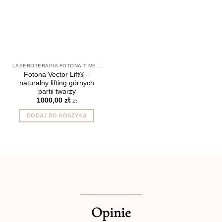
LASEROTERAPIA FOTONA TIMEWALKER®
Fotona Vector Lift® –
naturalny lifting górnych
partii twarzy
1000,00
zł
zł
DODAJ DO KOSZYKA
Opinie