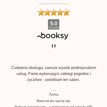
''
e w
ecam
prz
!!!
dbał
Cudowna obsługa, zawsze wysoki profesjonalizm
usług. Panie wykonujące zabiegi pogodne i
życzliwe - uwielbiam ten salon.
Pe
Anna
Manicure pro spa by opi,
Pedicure kosmetyczny - z malowaniem gel color by OPI