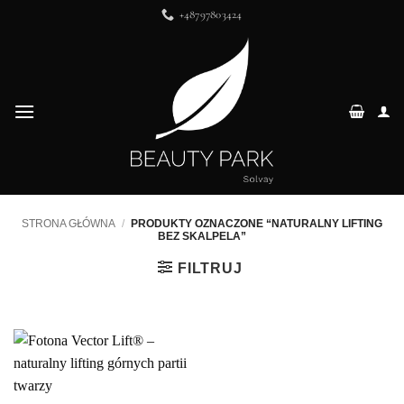
Przewiń
+48797803424
do
zawartości
STRONA GŁÓWNA
/
PRODUKTY OZNACZONE “NATURALNY LIFTING
BEZ SKALPELA”
FILTRUJ