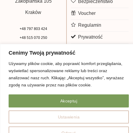
Zakopiańska 105
Bezpieczeństwo
Kraków
Voucher
Regulamin
+48 797 803 424
Prywatność
+48 515 070 250
biuro@beauty-park.pl
Mapa Strony
Cenimy Twoją prywatność
Używamy plików cookie, aby poprawić komfort przeglądania,
wyświetlać spersonalizowane reklamy lub treści oraz
analizować nasz ruch. Klikając „Akceptuj wszystko”, wyrażasz
zgodę na używanie przez nas plików cookie.
Akceptuj
© Copyright 2026 | Beauty Park
Web Design
Ustawienia
Odrzuć