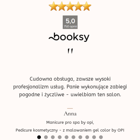
''
ne w
Pr
!
prz
ce.
d
Cudowna obsługa, zawsze wysoki
profesjonalizm usług. Panie wykonujące zabiegi
pogodne i życzliwe - uwielbiam ten salon.
Ped
Anna
Manicure pro spa by opi,
Pedicure kosmetyczny - z malowaniem gel color by OPI