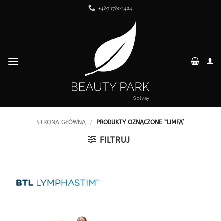
Przewiń
+48797803424
do
zawartości
STRONA GŁÓWNA
/
PRODUKTY OZNACZONE “LIMFA”
FILTRUJ