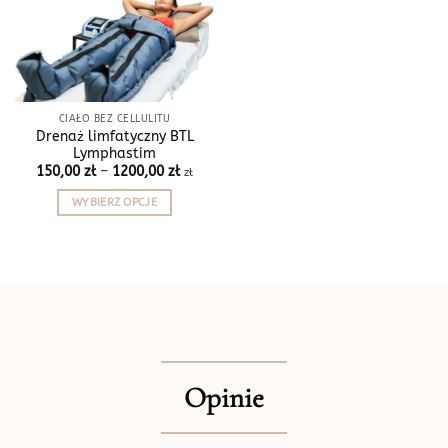
CIAŁO BEZ CELLULITU
Drenaż limfatyczny BTL
Lymphastim
Zakres
150,00
zł
–
1200,00
zł
zł
cen:
od
WYBIERZ OPCJE
150,00 zł
do
Ten
1200,00 zł
produkt
ma
wiele
wariantów.
Opcje
można
wybrać
Opinie
na
stronie
produktu