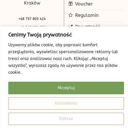
Kraków
Voucher
Regulamin
+48 797 803 424
Prywatność
+48 515 070 250
Cenimy Twoją prywatność
biuro@beauty-park.pl
Mapa Strony
Używamy plików cookie, aby poprawić komfort
przeglądania, wyświetlać spersonalizowane reklamy lub
treści oraz analizować nasz ruch. Klikając „Akceptuj
wszystko”, wyrażasz zgodę na używanie przez nas plików
cookie.
Akceptuj
© Copyright 2026 | Beauty Park
Web Design
Ustawienia
Odrzuć