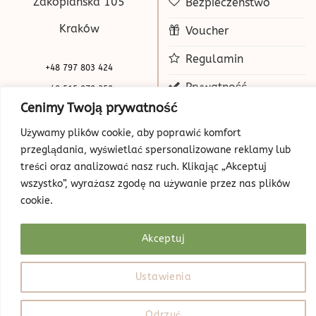
Zakopiańska 105
Bezpieczeństwo
Kraków
Voucher
Regulamin
+48 797 803 424
Prywatność
+48 515 070 250
Cenimy Twoją prywatność
biuro@beauty-park.pl
Mapa Strony
Używamy plików cookie, aby poprawić komfort
przeglądania, wyświetlać spersonalizowane reklamy lub
treści oraz analizować nasz ruch. Klikając „Akceptuj
wszystko”, wyrażasz zgodę na używanie przez nas plików
cookie.
Akceptuj
© Copyright 2026 | Beauty Park
Web Design
Ustawienia
Odrzuć