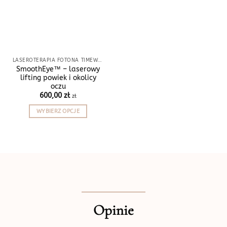
LASEROTERAPIA FOTONA TIMEWALKER®
SmoothEye™ – laserowy
lifting powiek i okolicy
oczu
600,00
zł
zł
WYBIERZ OPCJE
Ten
produkt
ma
wiele
wariantów.
Opcje
można
wybrać
Opinie
na
stronie