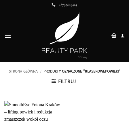
Przewiń
+48797803424
do
zawartości
STRONA GŁÓWNA
/
PRODUKTY OZNACZONE “#LASEROWEPOWIEKI”
FILTRUJ