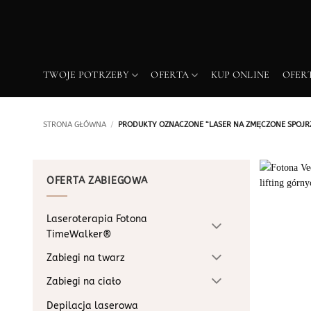
Przewiń
do
zawartości
TWOJE POTRZEBY
OFERTA
KUP ONLINE
OFER
STRONA GŁÓWNA
/
PRODUKTY OZNACZONE “LASER NA ZMĘCZONE SPOJR
OFERTA ZABIEGOWA
Laseroterapia Fotona
TimeWalker®
Zabiegi na twarz
Zabiegi na ciało
Depilacja laserowa