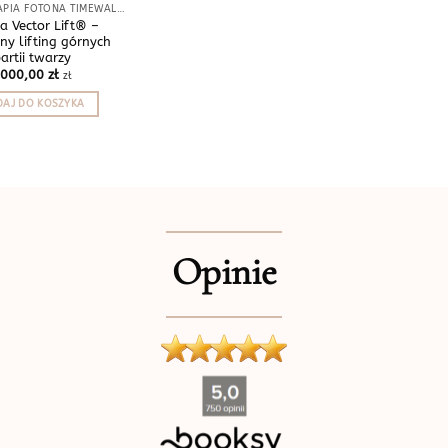
LASEROTERAPIA FOTONA TIMEWALKER®
a Vector Lift® –
ny lifting górnych
artii twarzy
1000,00
zł
zł
AJ DO KOSZYKA
Opinie