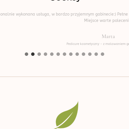
uga, w bardzo przyjemnym gabinecie:) Pełne zaangażowanie i dbało
Miejsce warte polecenia!
Marta
Pedicure kosmetyczny - z malowaniem gel color by OPI