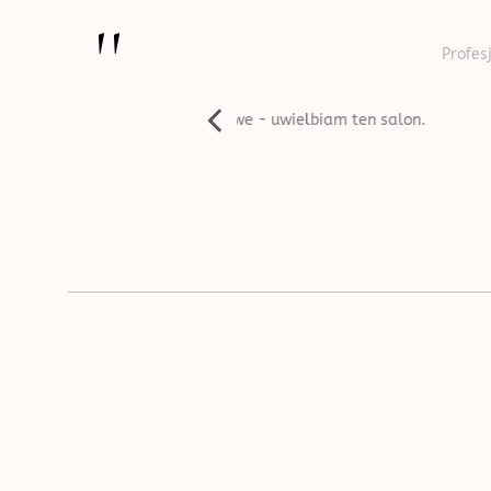
''
Profesjonalnie wykonana usł
e i życzliwe - uwielbiam ten salon.