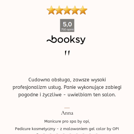
produktu
''
ne w
Pr
!
prz
ce.
d
Cudowna obsługa, zawsze wysoki
profesjonalizm usług. Panie wykonujące zabiegi
pogodne i życzliwe - uwielbiam ten salon.
Ped
Anna
Manicure pro spa by opi,
Pedicure kosmetyczny - z malowaniem gel color by OPI