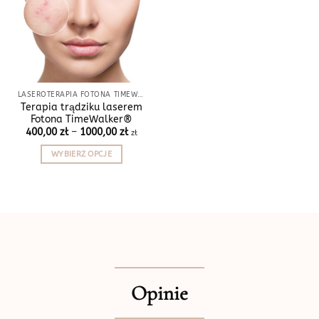
LASEROTERAPIA FOTONA TIMEWALKER®
Terapia trądziku laserem
Fotona TimeWalker®
Zakres
400,00
zł
–
1000,00
zł
zł
cen:
od
WYBIERZ OPCJE
400,00 zł
do
Ten
1000,00 zł
produkt
ma
wiele
wariantów.
Opcje
można
wybrać
Opinie
na
stronie