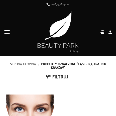
Przewiń
+48797803424
do
zawartości
STRONA GŁÓWNA
/
PRODUKTY OZNACZONE “LASER NA TRĄDZIK
KRAKÓW”
FILTRUJ