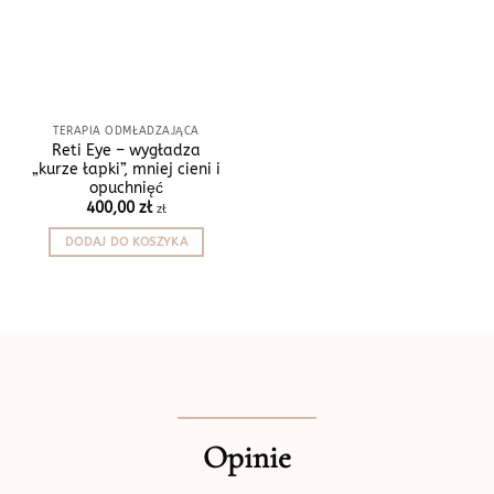
TERAPIA ODMŁADZAJĄCA
Reti Eye – wygładza
„kurze łapki”, mniej cieni i
opuchnięć
400,00
zł
zł
DODAJ DO KOSZYKA
Opinie