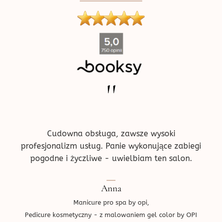
''
ne w
Pr
!
prz
ce.
d
Cudowna obsługa, zawsze wysoki
profesjonalizm usług. Panie wykonujące zabiegi
pogodne i życzliwe - uwielbiam ten salon.
Ped
Anna
Manicure pro spa by opi,
Pedicure kosmetyczny - z malowaniem gel color by OPI