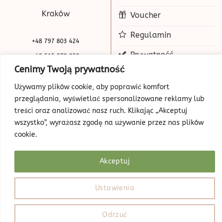
Kraków
Voucher
Regulamin
+48 797 803 424
Prywatność
+48 515 070 250
Cenimy Twoją prywatność
biuro@beauty-park.pl
Mapa Strony
Używamy plików cookie, aby poprawić komfort
przeglądania, wyświetlać spersonalizowane reklamy lub
treści oraz analizować nasz ruch. Klikając „Akceptuj
wszystko”, wyrażasz zgodę na używanie przez nas plików
cookie.
Akceptuj
© Copyright 2026 | Beauty Park
Web Design
Ustawienia
Odrzuć