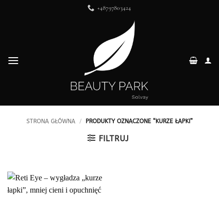
Przewiń
+48797803424
do
zawartości
STRONA GŁÓWNA
/
PRODUKTY OZNACZONE “KURZE ŁAPKI”
FILTRUJ