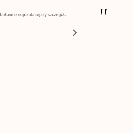
''
ść o najdrobniejszy szczegół.
Zabiegi fantastyczne, profesjonalni
- pełn
Endermo