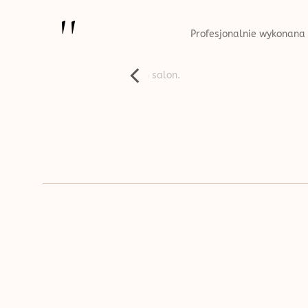
''
Profesjonalnie wykonana usł
 i życzliwe - uwielbiam ten salon.