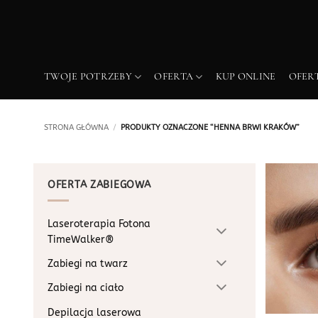
Przewiń
do
zawartości
TWOJE POTRZEBY
OFERTA
KUP ONLINE
OFER
STRONA GŁÓWNA
/
PRODUKTY OZNACZONE “HENNA BRWI KRAKÓW”
OFERTA ZABIEGOWA
Laseroterapia Fotona
TimeWalker®
Zabiegi na twarz
Zabiegi na ciało
Depilacja laserowa