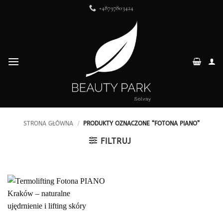
Przewiń
+48797803424
do
zawartości
STRONA GŁÓWNA
/
PRODUKTY OZNACZONE “FOTONA PIANO”
FILTRUJ