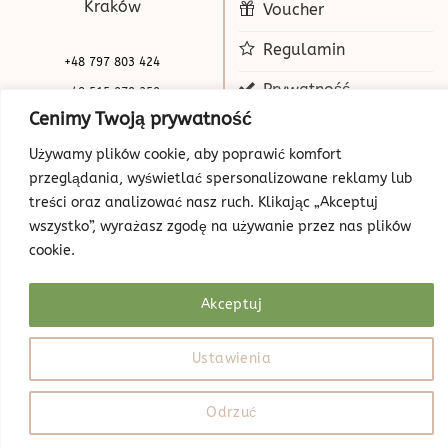
Kraków
Voucher
Regulamin
+48 797 803 424
Prywatność
+48 515 070 250
Cenimy Twoją prywatność
biuro@beauty-park.pl
Mapa Strony
Używamy plików cookie, aby poprawić komfort
przeglądania, wyświetlać spersonalizowane reklamy lub
treści oraz analizować nasz ruch. Klikając „Akceptuj
wszystko”, wyrażasz zgodę na używanie przez nas plików
cookie.
Akceptuj
© Copyright 2026 | Beauty Park
Web Design
Ustawienia
Odrzuć