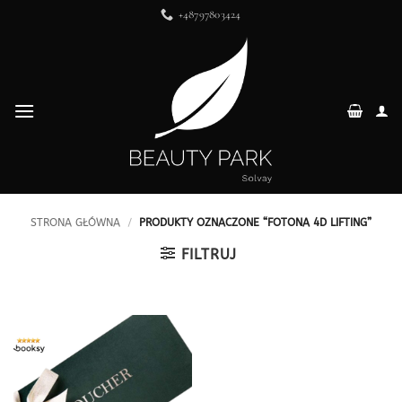
Przewiń
+48797803424
do
zawartości
STRONA GŁÓWNA
/
PRODUKTY OZNACZONE “FOTONA 4D LIFTING”
FILTRUJ