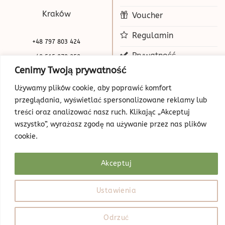
Kraków
Voucher
Regulamin
+48 797 803 424
Prywatność
+48 515 070 250
Cenimy Twoją prywatność
biuro@beauty-park.pl
Mapa Strony
Używamy plików cookie, aby poprawić komfort
przeglądania, wyświetlać spersonalizowane reklamy lub
treści oraz analizować nasz ruch. Klikając „Akceptuj
wszystko”, wyrażasz zgodę na używanie przez nas plików
cookie.
Akceptuj
© Copyright 2026 | Beauty Park
Web Design
Ustawienia
Odrzuć