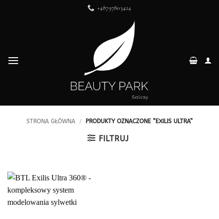
Przewiń
+48797803424
do
zawartości
STRONA GŁÓWNA
/
PRODUKTY OZNACZONE “EXILIS ULTRA”
FILTRUJ