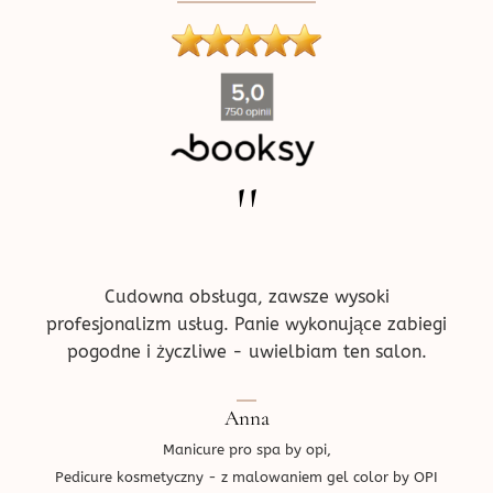
produktu
''
ne w
Pr
!
prz
ce.
d
Cudowna obsługa, zawsze wysoki
profesjonalizm usług. Panie wykonujące zabiegi
pogodne i życzliwe - uwielbiam ten salon.
Ped
Anna
Manicure pro spa by opi,
Pedicure kosmetyczny - z malowaniem gel color by OPI