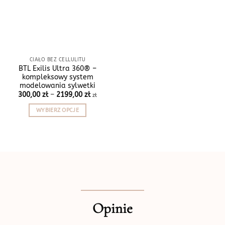
CIAŁO BEZ CELLULITU
BTL Exilis Ultra 360® –
kompleksowy system
modelowania sylwetki
Zakres
300,00
zł
–
2199,00
zł
zł
cen:
od
WYBIERZ OPCJE
300,00 zł
do
Ten
2199,00 zł
produkt
ma
wiele
wariantów.
Opcje
można
wybrać
Opinie
na
stronie