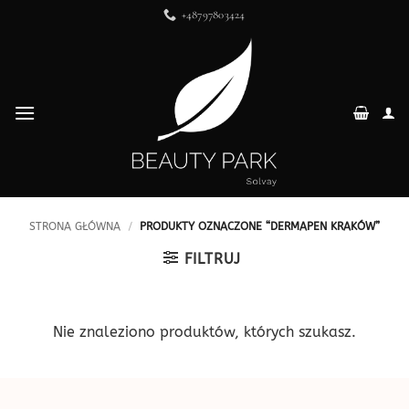
Przewiń
+48797803424
do
zawartości
STRONA GŁÓWNA
/
PRODUKTY OZNACZONE “DERMAPEN KRAKÓW”
FILTRUJ
Nie znaleziono produktów, których szukasz.