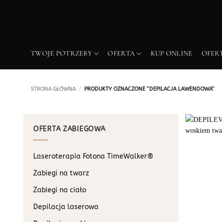
Przewiń
do
zawartości
TWOJE POTRZEBY
OFERTA
KUP ONLINE
OFER
STRONA GŁÓWNA
/
PRODUKTY OZNACZONE “DEPILACJA LAWENDOWA”
OFERTA ZABIEGOWA
Laseroterapia Fotona TimeWalker®
Zabiegi na twarz
Zabiegi na ciało
Depilacja laserowa