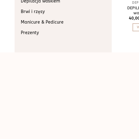
Depilacja woskiem
DEP
DEPIL
Brwi i rzęsy
wo
40,0
Manicure & Pedicure
W
Prezenty