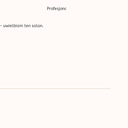
''
Profesjonalnie wykonana usługa, w bardzo
- uwielbiam ten salon.