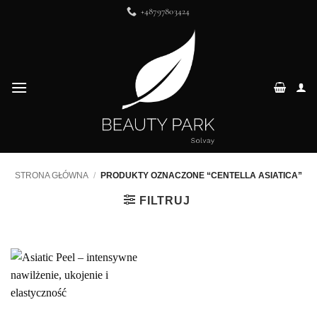
Przewiń
+48797803424
do
zawartości
STRONA GŁÓWNA
/
PRODUKTY OZNACZONE “CENTELLA ASIATICA”
FILTRUJ