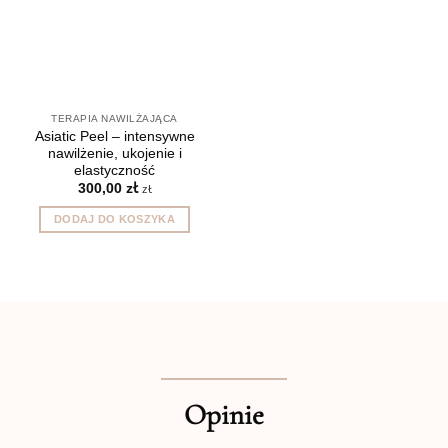
TERAPIA NAWILŻAJĄCA
Asiatic Peel – intensywne
nawilżenie, ukojenie i
elastyczność
300,00
zł
zł
DODAJ DO KOSZYKA
Opinie