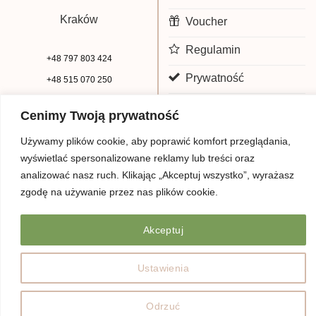
Kraków
Voucher
Regulamin
+48 797 803 424
Prywatność
+48 515 070 250
biuro@beauty-park.pl
Mapa Strony
Cenimy Twoją prywatność
Używamy plików cookie, aby poprawić komfort przeglądania,
wyświetlać spersonalizowane reklamy lub treści oraz
analizować nasz ruch. Klikając „Akceptuj wszystko”, wyrażasz
zgodę na używanie przez nas plików cookie.
Akceptuj
© Copyright 2026 | Beauty Park
Web Design
Ustawienia
Odrzuć