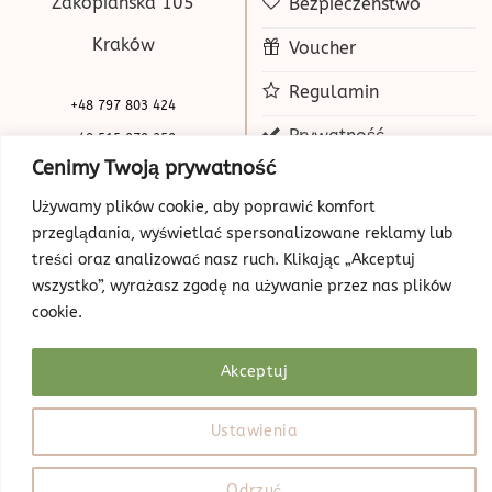
Zakopiańska 105
Bezpieczeństwo
Kraków
Voucher
Regulamin
+48 797 803 424
Prywatność
+48 515 070 250
Cenimy Twoją prywatność
biuro@beauty-park.pl
Mapa Strony
Używamy plików cookie, aby poprawić komfort
przeglądania, wyświetlać spersonalizowane reklamy lub
treści oraz analizować nasz ruch. Klikając „Akceptuj
wszystko”, wyrażasz zgodę na używanie przez nas plików
cookie.
Akceptuj
© Copyright 2026 | Beauty Park
Web Design
Ustawienia
Odrzuć