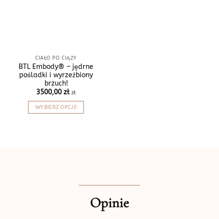
CIAŁO PO CIĄŻY
BTL Embody® – jędrne
pośladki i wyrzeźbiony
brzuch!
3500,00
zł
zł
WYBIERZ OPCJE
Ten
produkt
ma
wiele
wariantów.
Opcje
można
wybrać
Opinie
na
stronie