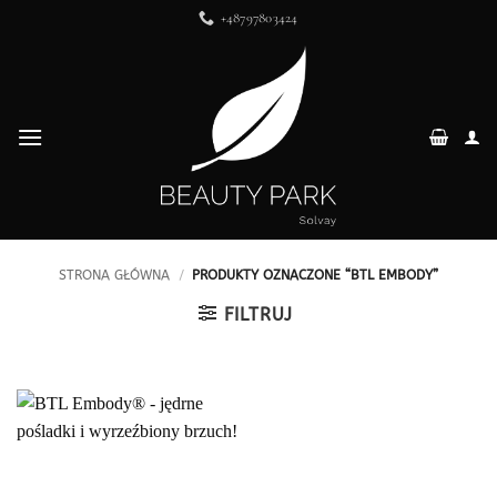
Przewiń
+48797803424
do
zawartości
STRONA GŁÓWNA
/
PRODUKTY OZNACZONE “BTL EMBODY”
FILTRUJ